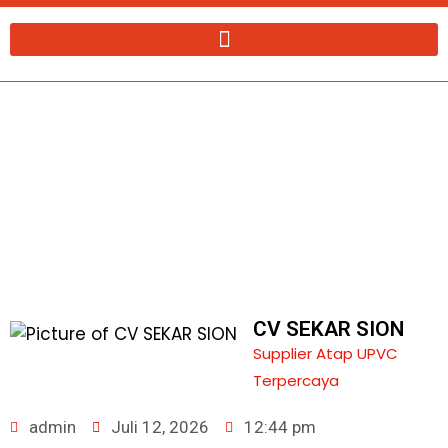
Lewati
ke
konten
Supplier Atap UPVC Rooftop | Harga
Per Meter
CV SEKAR SION
Supplier Atap UPVC
Terpercaya
admin
Juli 12, 2026
12:44 pm