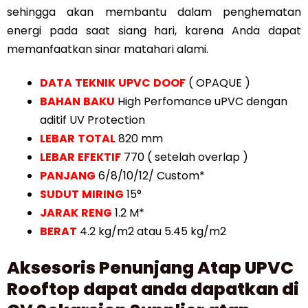
sehingga akan membantu dalam penghematan
energi pada saat siang hari, karena Anda dapat
memanfaatkan sinar matahari alami.
DATA
TEKNIK
UPVC
DOOF
( OPAQUE )
BAHAN
BAKU
High Perfomance uPVC dengan
aditif UV Protection
LEBAR
TOTAL
820 mm
LEBAR
EFEKTIF
770 ( setelah overlap )
PANJANG
6/8/10/12/ Custom*
SUDUT
MIRING
15°
JARAK
RENG
1.2 M*
BERAT
4.2 kg/m2 atau 5.45 kg/m2
Aksesoris Penunjang Atap UPVC
Rooftop dapat anda dapatkan di