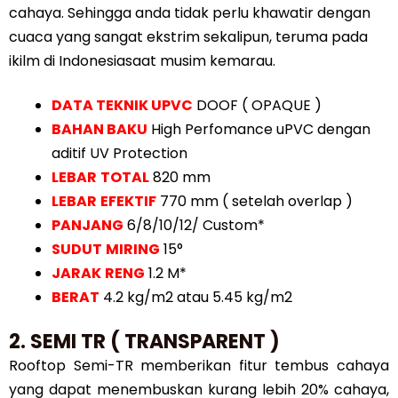
cahaya. Sehingga anda tidak perlu khawatir dengan
cuaca yang sangat ekstrim sekalipun, teruma pada
ikilm di Indonesiasaat musim kemarau.
DATA TEKNIK UPVC
DOOF ( OPAQUE )
BAHAN
BAKU
High Perfomance uPVC dengan
aditif UV Protection
LEBAR
TOTAL
820 mm
LEBAR
EFEKTIF
770 mm ( setelah overlap )
PANJANG
6/8/10/12/ Custom*
SUDUT
MIRING
15°
JARAK
RENG
1.2 M*
BERAT
4.2 kg/m2 atau 5.45 kg/m2
2. SEMI TR ( TRANSPARENT )
Rooftop Semi-TR memberikan fitur tembus cahaya
yang dapat menembuskan kurang lebih 20% cahaya,