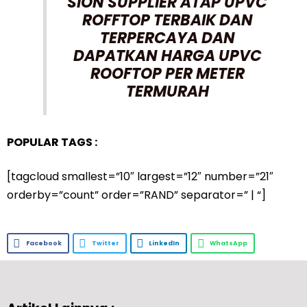
SION SUPPLIER ATAP UPVC
ROFFTOP TERBAIK DAN
TERPERCAYA DAN
DAPATKAN HARGA UPVC
ROOFTOP PER METER
TERMURAH
POPULAR TAGS :
[tagcloud smallest=”10″ largest=”12″ number=”21″
orderby=”count” order=”RAND” separator=” | “]
Facebook
Twitter
LinkedIn
WhatsApp