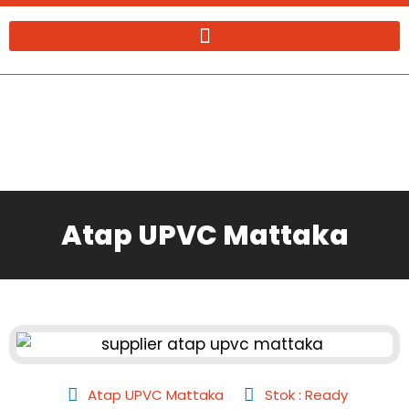
Lewati
ke
konten
Atap UPVC Mattaka
Atap UPVC Mattaka
Stok : Ready