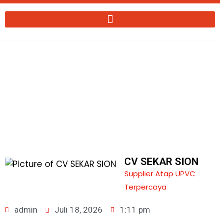
Lewati
ke
konten
Atap UPVC Sunpanel | CV Sekar Sion
Jakarta 082126766662
CV SEKAR SION
Supplier Atap UPVC
Terpercaya
admin
Juli 18, 2026
1:11 pm