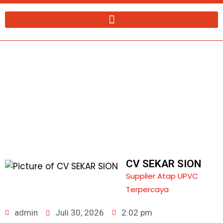
Lewati
ke
konten
Supplier Atap UPVC Invideck
Cikarang | hubungi 082126766662
CV SEKAR SION
Supplier Atap UPVC
Terpercaya
admin
Juli 30, 2026
2:02 pm