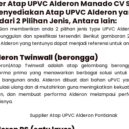
er Atap UPVC Alderon Manado CV 
enyediakan Atap UPVC Alderon y
 dari 2 Pilihan Jenis, Antara lain:
Sion memberikan anda 2 pilihan jenis type UPVC Alde
eunggulan dan spesifikasi tersendiri. Berikut gambaran 2
Alderon yang tentunya dapat menjadi referensi untuk an
deron Twinwall (berongga)
eron|Atap Twinwall adalah atap gelombang beron
orma prima yang menawarkan berbagai solusi untuk
 bangunan anda. Alderon dibuat dari bahan uPVC yan
ulasi ulang dan di mutahirkan guna meningkatkan kekuat
n, dan membuat performa Alderon melampaui per
isnya.