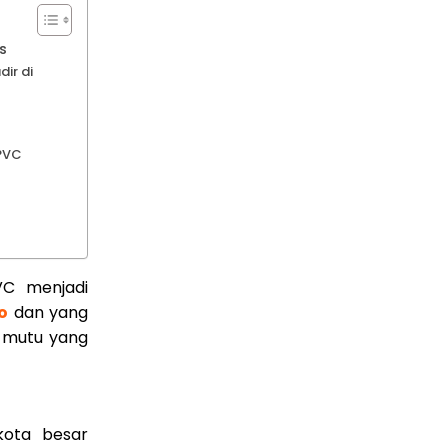
s
ir di
UPVC
VC menjadi
o
dan yang
 mutu yang
kota besar