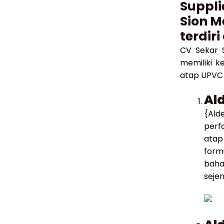
Suppli
Sion M
terdiri
CV Sekar 
memiliki k
atap UPVC 
Al
{Ald
perf
atap
form
baha
sejen