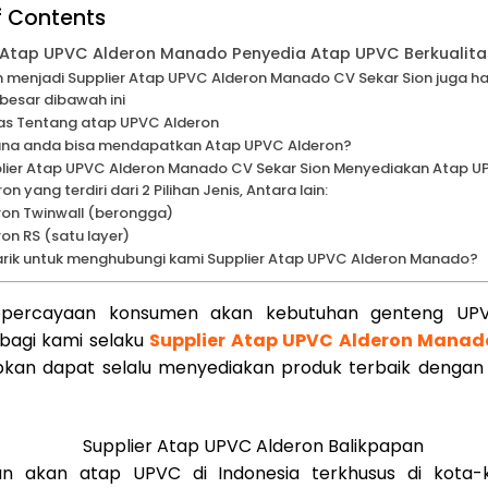
f Contents
 Atap UPVC Alderon Manado Penyedia Atap UPVC Berkualita
n menjadi Supplier Atap UPVC Alderon Manado CV Sekar Sion juga had
besar dibawah ini
las Tentang atap UPVC Alderon
na anda bisa mendapatkan Atap UPVC Alderon?
lier Atap UPVC Alderon Manado CV Sekar Sion Menyediakan Atap 
on yang terdiri dari 2 Pilihan Jenis, Antara lain:
ron Twinwall (berongga)
ron RS (satu layer)
arik untuk menghubungi kami Supplier Atap UPVC Alderon Manado?
epercayaan konsumen akan kebutuhan genteng UP
bagi kami selaku
Supplier Atap UPVC Alderon Manad
pkan dapat selalu menyediakan produk terbaik dengan
kan akan atap UPVC di Indonesia terkhusus di kota-