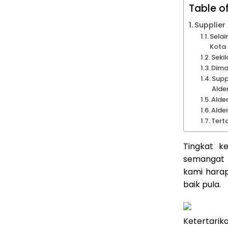
Table o
Supplier
Selai
Kota 
Seki
Dima
Supp
Alder
Alde
Alde
Tert
Tingkat k
semangat 
kami hara
baik pula.
Ketertari