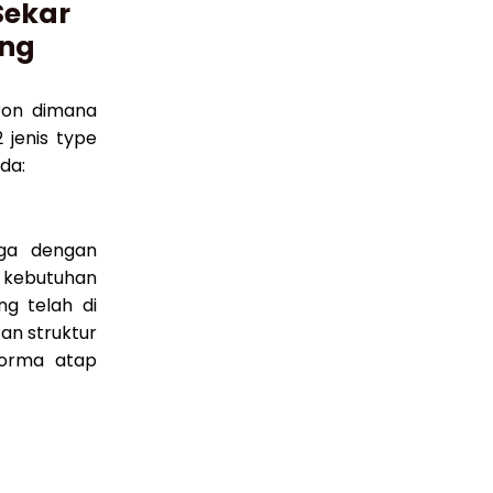
Sekar
ang
ron dimana
 jenis type
da:
gga dengan
 kebutuhan
g telah di
an struktur
forma atap