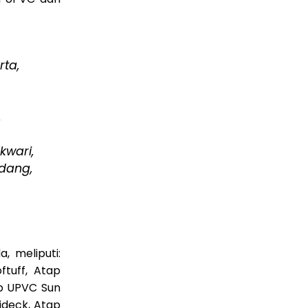
rta,
,
kwari,
dang,
 meliputi:
tuff, Atap
p UPVC Sun
ideck, Atap