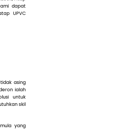
kami dapat
 atap UPVC
tidak asing
eron ialah
usi untuk
tuhkan skil
rmula yang