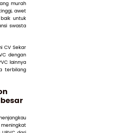
yang murah
inggi, awet
 baik untuk
nsi swasta
i CV Sekar
PVC dengan
PVC lainnya
 terbilang
on
 besar
menjangkau
 meningkat
 UPVC dari