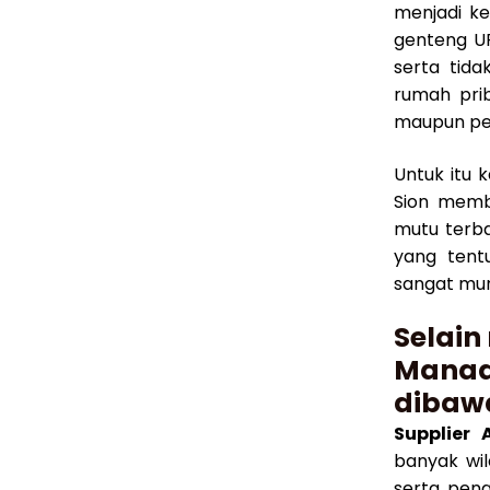
menjadi k
genteng UP
serta tida
rumah pri
maupun pe
Untuk itu 
Sion memb
mutu terba
yang tent
sangat mur
Selain
Manado
dibawa
Supplier
banyak wi
serta pen