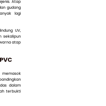
jenis. Atap
 dan gudang
anyak lagi
indung UV,
m sekalipun
warna atap
UPVC
n memasok
ibandingkan
rdas dalam
ah terbukti