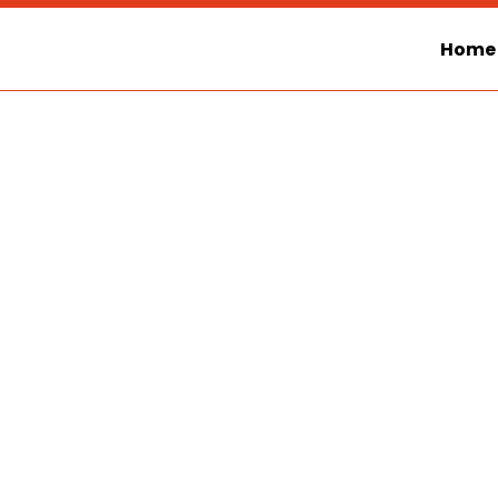
Home
Supplier Atap UPVC Aldero
Manado