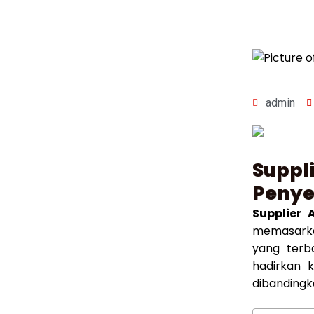
admin
Suppl
Penye
Supplier
memasarka
yang terb
hadirkan 
dibanding