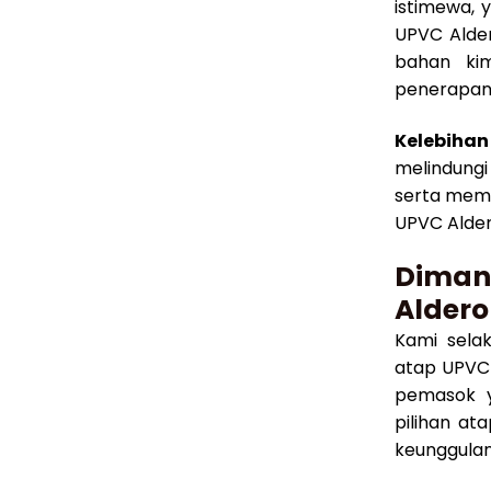
istimewa, 
UPVC Alder
bahan kim
penerapan
Kelebiha
melindungi
serta mem
UPVC Alder
Diman
Aldero
Kami sela
atap UPVC 
pemasok y
pilihan at
keunggulan