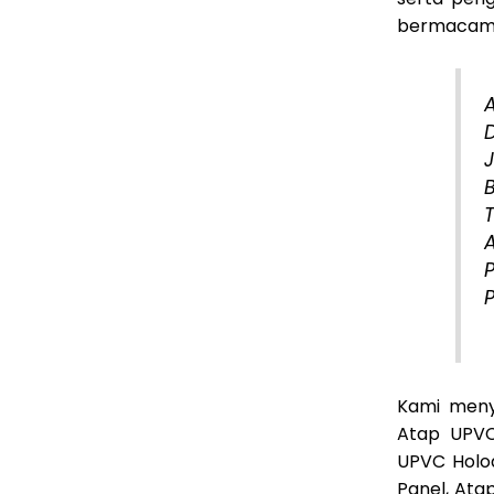
bermacam b
A
D
Kami meny
Atap UPVC
UPVC Holo
Panel, Ata