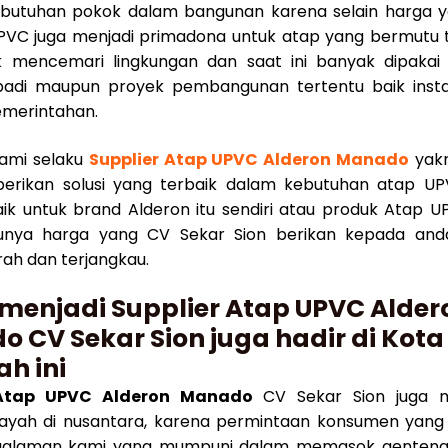
ebutuhan pokok dalam bangunan karena selain harga 
VC juga menjadi primadona untuk atap yang bermutu t
k mencemari lingkungan dan saat ini banyak dipakai
badi maupun proyek pembangunan tertentu baik insta
merintahan.
kami selaku
Supplier Atap UPVC Alderon Manado
yakn
erikan solusi yang terbaik dalam kebutuhan atap U
ik untuk brand Alderon itu sendiri atau produk Atap U
unya harga yang CV Sekar Sion berikan kepada anda
ah dan terjangkau.
 menjadi Supplier Atap UPVC Alder
 CV Sekar Sion juga hadir di Kota
h ini
 Atap UPVC Alderon Manado
CV Sekar Sion juga 
layah di nusantara, karena permintaan konsumen yang
galaman kami yang mumpuni dalam memasok genteng