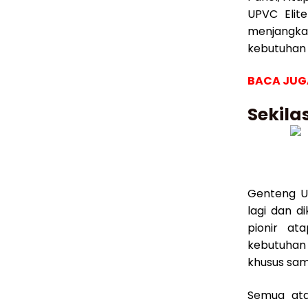
UPVC Elit
menjangka
kebutuhan
BACA JUG
Sekila
Genteng UP
lagi dan d
pionir a
kebutuhan 
khusus sam
Semua ata