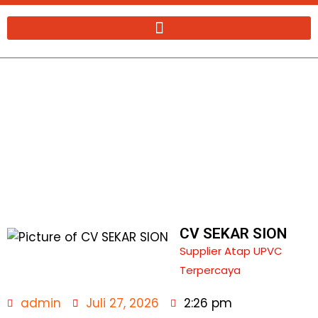
Lewati
ke
konten
Supplier Atap UPVC Elite Roof
Denpasar
CV SEKAR SION
Supplier Atap UPVC
Terpercaya
admin
Juli 27, 2026
2:26 pm