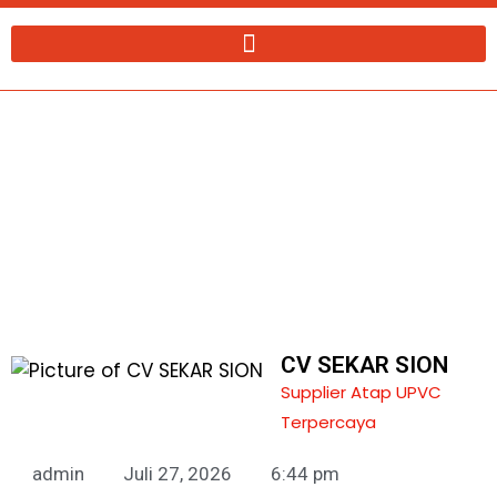
Lewati
ke
konten
Supplier Atap UPVC Elite Roof Gresik
CV SEKAR SION
Supplier Atap UPVC
Terpercaya
admin
Juli 27, 2026
6:44 pm